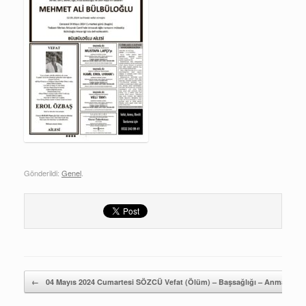
Gönderildi:
Genel
.
Yazı gezintisi
←
04 Mayıs 2024 Cumartesi SÖZCÜ Vefat (Ölüm) – Başsağlığı – Anma – Teşe