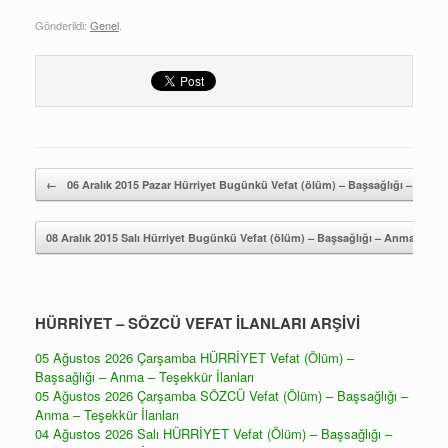
Gönderildi:
Genel
.
Yazı gezintisi
←
06 Aralık 2015 Pazar Hürriyet Bugünkü Vefat (ölüm) – Başsağlığı – Anma İ
08 Aralık 2015 Salı Hürriyet Bugünkü Vefat (ölüm) – Başsağlığı – Anma İlanla
HÜRRİYET – SÖZCÜ VEFAT İLANLARI ARŞİVİ
05 Ağustos 2026 Çarşamba HÜRRİYET Vefat (Ölüm) –
Başsağlığı – Anma – Teşekkür İlanları
05 Ağustos 2026 Çarşamba SÖZCÜ Vefat (Ölüm) – Başsağlığı –
Anma – Teşekkür İlanları
04 Ağustos 2026 Salı HÜRRİYET Vefat (Ölüm) – Başsağlığı –