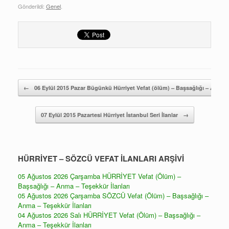
Gönderildi:
Genel
.
Yazı gezintisi
←
06 Eylül 2015 Pazar Bügünkü Hürriyet Vefat (ölüm) – Başsağlığı – Anma –
07 Eylül 2015 Pazartesi Hürriyet İstanbul Seri İlanlar
→
HÜRRİYET – SÖZCÜ VEFAT İLANLARI ARŞİVİ
05 Ağustos 2026 Çarşamba HÜRRİYET Vefat (Ölüm) –
Başsağlığı – Anma – Teşekkür İlanları
05 Ağustos 2026 Çarşamba SÖZCÜ Vefat (Ölüm) – Başsağlığı –
Anma – Teşekkür İlanları
04 Ağustos 2026 Salı HÜRRİYET Vefat (Ölüm) – Başsağlığı –
Anma – Teşekkür İlanları