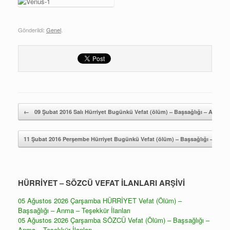
Gönderildi:
Genel
.
Yazı gezintisi
←
09 Şubat 2016 Salı Hürriyet Bugünkü Vefat (ölüm) – Başsağlığı – Anma İl
11 Şubat 2016 Perşembe Hürriyet Bugünkü Vefat (ölüm) – Başsağlığı – Anma 
HÜRRİYET – SÖZCÜ VEFAT İLANLARI ARŞİVİ
05 Ağustos 2026 Çarşamba HÜRRİYET Vefat (Ölüm) –
Başsağlığı – Anma – Teşekkür İlanları
05 Ağustos 2026 Çarşamba SÖZCÜ Vefat (Ölüm) – Başsağlığı –
Anma – Teşekkür İlanları