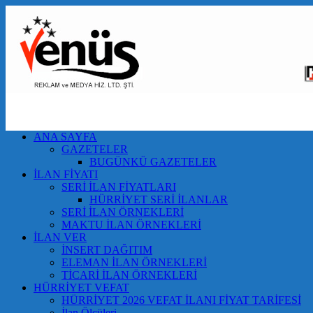
ANA SAYFA
GAZETELER
BUGÜNKÜ GAZETELER
İLAN FİYATI
SERİ İLAN FİYATLARI
HÜRRİYET SERİ İLANLAR
SERİ İLAN ÖRNEKLERİ
MAKTU İLAN ÖRNEKLERİ
İLAN VER
İNSERT DAĞITIM
ELEMAN İLAN ÖRNEKLERİ
TİCARİ İLAN ÖRNEKLERİ
HÜRRİYET VEFAT
HÜRRİYET 2026 VEFAT İLANI FİYAT TARİFESİ
İlan Ölçüleri