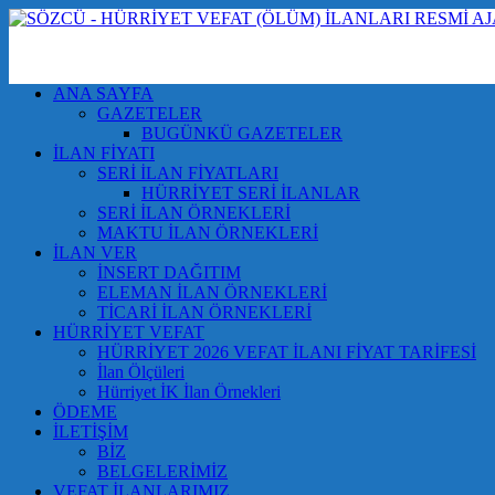
ANA SAYFA
GAZETELER
BUGÜNKÜ GAZETELER
İLAN FİYATI
SERİ İLAN FİYATLARI
HÜRRİYET SERİ İLANLAR
SERİ İLAN ÖRNEKLERİ
MAKTU İLAN ÖRNEKLERİ
İLAN VER
İNSERT DAĞITIM
ELEMAN İLAN ÖRNEKLERİ
TİCARİ İLAN ÖRNEKLERİ
HÜRRİYET VEFAT
HÜRRİYET 2026 VEFAT İLANI FİYAT TARİFESİ
İlan Ölçüleri
Hürriyet İK İlan Örnekleri
ÖDEME
İLETİŞİM
BİZ
BELGELERİMİZ
VEFAT İLANLARIMIZ