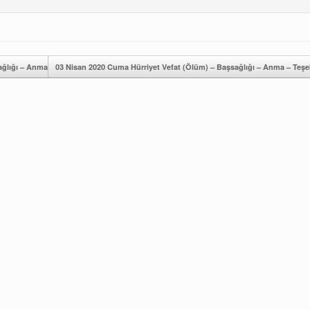
lığı – Anma – Teşekkür – Mevlit İlanları
03 Nisan 2020 Cuma Hürriyet Vefat (Ölüm) – Başsağlığı – Anma – Teşekk