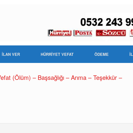
İLAN VER
HÜRRİYET VEFAT
ÖDEME
İ
efat (Ölüm) – Başsağlığı – Anma – Teşekkür –