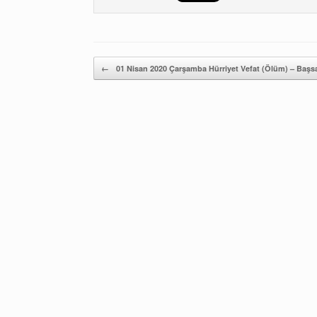
Yazı gezintisi
←
01 Nisan 2020 Çarşamba Hürriyet Vefat (Ölüm) – Başsağ