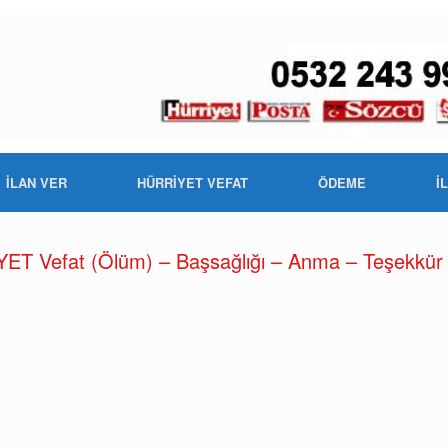
İLAN VER
HÜRRİYET VEFAT
ÖDEME
İ
T Vefat (Ölüm) – Başsağlığı – Anma – Teşekkür