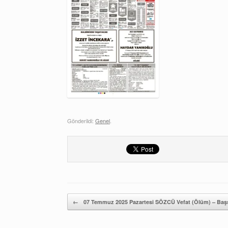
Gönderildi:
Genel
.
Yazı gezintisi
←
07 Temmuz 2025 Pazartesi SÖZCÜ Vefat (Ölüm) – Başsa