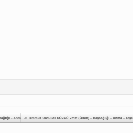
ğlığı – Anma – Teşekkür İlanları
08 Temmuz 2025 Salı SÖZCÜ Vefat (Ölüm) – Başsağlığı – Anma – Teşek