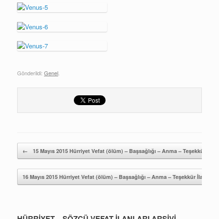
Gönderildi:
Genel
.
Yazı gezintisi
←
15 Mayıs 2015 Hürriyet Vefat (ölüm) – Başsağlığı – Anma – Teşekkür İlanl
16 Mayıs 2015 Hürriyet Vefat (ölüm) – Başsağlığı – Anma – Teşekkür İlanları
HÜRRİYET – SÖZCÜ VEFAT İLANLARI ARŞİVİ