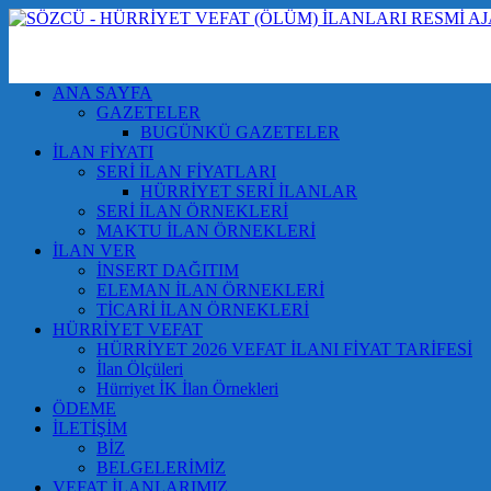
ANA SAYFA
GAZETELER
BUGÜNKÜ GAZETELER
İLAN FİYATI
SERİ İLAN FİYATLARI
HÜRRİYET SERİ İLANLAR
SERİ İLAN ÖRNEKLERİ
MAKTU İLAN ÖRNEKLERİ
İLAN VER
İNSERT DAĞITIM
ELEMAN İLAN ÖRNEKLERİ
TİCARİ İLAN ÖRNEKLERİ
HÜRRİYET VEFAT
HÜRRİYET 2026 VEFAT İLANI FİYAT TARİFESİ
İlan Ölçüleri
Hürriyet İK İlan Örnekleri
ÖDEME
İLETİŞİM
BİZ
BELGELERİMİZ
VEFAT İLANLARIMIZ