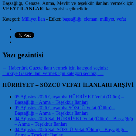
Başsağlığı, Cenaze, Anma, Mevlit ve teşekkür ilanları vermek için
VEFAT İLANLAR
I kategorisi seçilmelidir.
Kategori:
Milliyet İlan
- Etiket:
başsağlığı
,
eleman
,
milliyet
,
vefat
Yazı gezintisi
←
Habertürk Gazete ilanı vermek için kategori seçiniz;
Türkiye Gazete ilanı vermek için kategori seçiniz;
→
HÜRRİYET – SÖZCÜ VEFAT İLANLARI ARŞİVİ
05 Ağustos 2026 Çarşamba HÜRRİYET Vefat (Ölüm) –
Başsağlığı – Anma – Teşekkür İlanları
05 Ağustos 2026 Çarşamba SÖZCÜ Vefat (Ölüm) –
Başsağlığı – Anma – Teşekkür İlanları
04 Ağustos 2026 Salı HÜRRİYET Vefat (Ölüm) – Başsağlığı
– Anma – Teşekkür İlanları
04 Ağustos 2026 Salı SÖZCÜ Vefat (Ölüm) – Başsağlığı –
Anma – Teşekkür İlanları